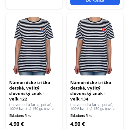
Do košíka
Námornícke tričko
Námornícke tričko
detské, vyšitý
detské, vyšitý
slovenský znak -
slovenský znak -
veľk.122
veľk.134
tmavomodrá farba, potlač,
tmavomodrá farba, potlač,
100% kvalitná 150 gr. bavlna
100% kvalitná 150 gr. bavlna
Skladom: 5 ks
Skladom: 5 ks
4.90 €
4.90 €