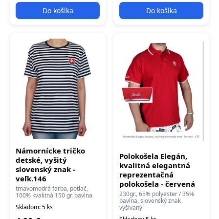
Do košíka
Do košíka
Námornícke tričko
Polokošela Elegán,
detské, vyšitý
kvalitná elegantná
slovenský znak -
reprezentačná
veľk.146
polokošela - červená
tmavomodrá farba, potlač,
230gr., 65% polyester / 35%
100% kvalitná 150 gr. bavlna
bavlna, slovenský znak
Skladom: 5 ks
vyšívaný