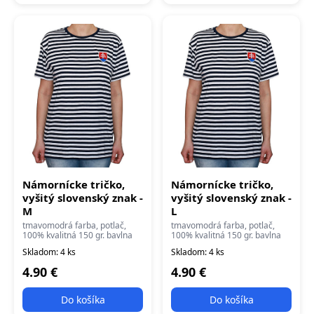
Námornícke tričko,
Námornícke tričko,
vyšitý slovenský znak -
vyšitý slovenský znak -
M
L
tmavomodrá farba, potlač,
tmavomodrá farba, potlač,
100% kvalitná 150 gr. bavlna
100% kvalitná 150 gr. bavlna
Skladom: 4 ks
Skladom: 4 ks
4.90 €
4.90 €
Do košíka
Do košíka