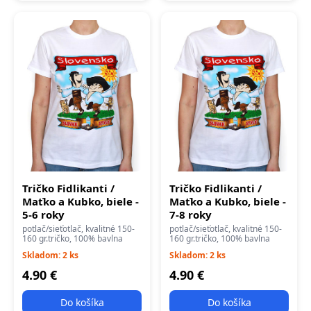
Tričko Fidlikanti /
Tričko Fidlikanti /
Maťko a Kubko, biele -
Maťko a Kubko, biele -
5-6 roky
7-8 roky
potlač/sieťotlač, kvalitné 150-
potlač/sieťotlač, kvalitné 150-
160 gr.tričko, 100% bavlna
160 gr.tričko, 100% bavlna
Skladom: 2 ks
Skladom: 2 ks
4.90 €
4.90 €
Do košíka
Do košíka