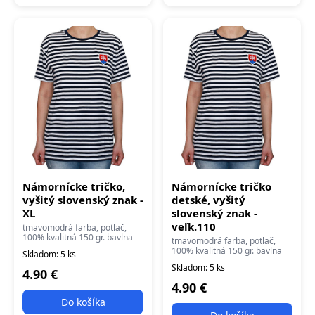
Námornícke tričko,
Námornícke tričko
vyšitý slovenský znak -
detské, vyšitý
XL
slovenský znak -
veľk.110
tmavomodrá farba, potlač,
100% kvalitná 150 gr. bavlna
tmavomodrá farba, potlač,
100% kvalitná 150 gr. bavlna
Skladom: 5 ks
Skladom: 5 ks
4.90 €
4.90 €
Do košíka