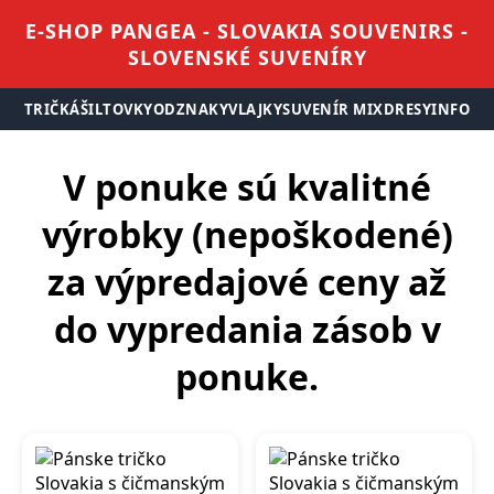
E-SHOP PANGEA - SLOVAKIA SOUVENIRS -
SLOVENSKÉ SUVENÍRY
TRIČKÁ
ŠILTOVKY
ODZNAKY
VLAJKY
SUVENÍR MIX
DRESY
INFO
V ponuke sú kvalitné
výrobky (nepoškodené)
za výpredajové ceny až
do vypredania zásob v
ponuke.