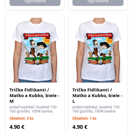
Vypredané
Vypredané
Tričko Fidlikanti /
Tričko Fidlikanti /
Maťko a Kubko, biele -
Maťko a Kubko, biele -
M
L
potlač/sieťotlač, kvalitné 150-
potlač/sieťotlač, kvalitné 150-
160 gr.tričko, 100% bavlna
160 gr.tričko, 100% bavlna
Skladom: 2 ks
Skladom: 1 ks
4.90 €
4.90 €