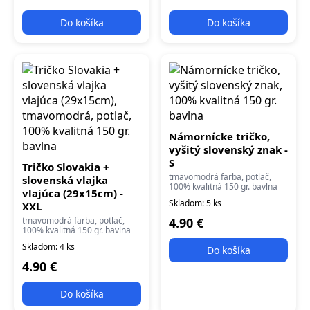
Do košíka
Do košíka
Námornícke tričko,
vyšitý slovenský znak -
S
Tričko Slovakia +
tmavomodrá farba, potlač,
slovenská vlajka
100% kvalitná 150 gr. bavlna
vlajúca (29x15cm) -
Skladom: 5 ks
XXL
tmavomodrá farba, potlač,
4.90 €
100% kvalitná 150 gr. bavlna
Skladom: 4 ks
Do košíka
4.90 €
Do košíka