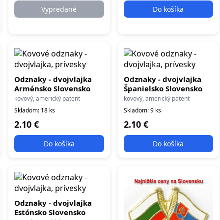
Vypredané
Do košíka
Odznaky - dvojvlajka
Odznaky - dvojvlajka
Arménsko Slovensko
Španielsko Slovensko
kovový, americký patent
kovový, americký patent
Skladom: 18 ks
Skladom: 9 ks
2.10 €
2.10 €
Do košíka
Do košíka
Odznaky - dvojvlajka
Estónsko Slovensko