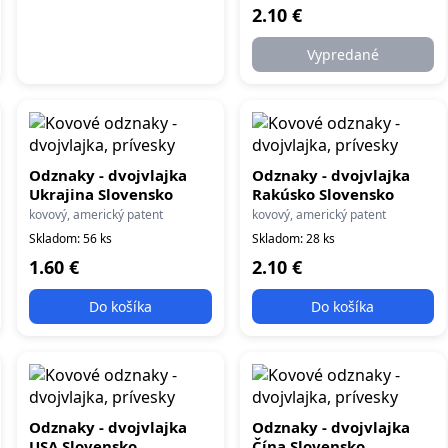
2.10 €
Vypredané
Odznaky - dvojvlajka
Odznaky - dvojvlajka
Ukrajina Slovensko
Rakúsko Slovensko
kovový, americký patent
kovový, americký patent
Skladom: 56 ks
Skladom: 28 ks
1.60 €
2.10 €
Do košíka
Do košíka
Odznaky - dvojvlajka
Odznaky - dvojvlajka
USA Slovensko
Čína Slovensko