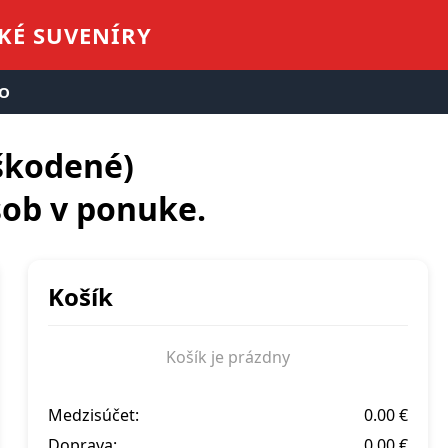
SKÉ SUVENÍRY
FO
škodené)
sob v ponuke.
Košík
Košík je prázdny
Medzisúčet:
0.00 €
Doprava:
0.00 €