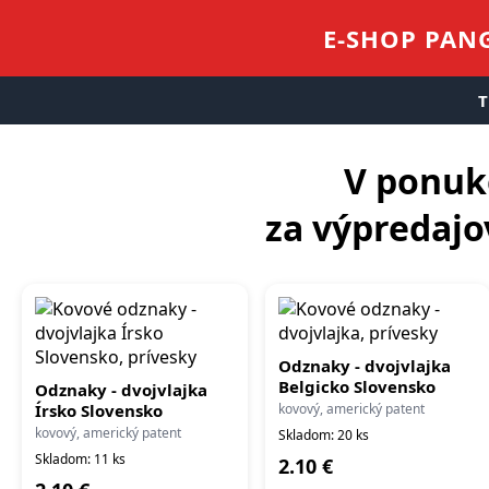
E-SHOP PANG
T
V ponuk
za výpredajo
Odznaky - dvojvlajka
Belgicko Slovensko
Odznaky - dvojvlajka
Írsko Slovensko
kovový, americký patent
kovový, americký patent
Skladom: 20 ks
Skladom: 11 ks
2.10 €