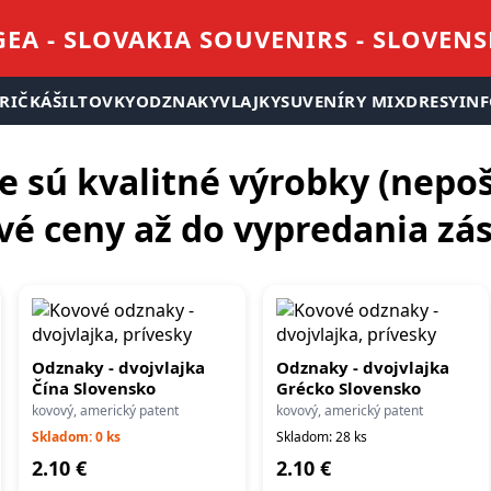
EA - SLOVAKIA SOUVENIRS - SLOVEN
RIČKÁ
ŠILTOVKY
ODZNAKY
VLAJKY
SUVENÍRY MIX
DRESY
IN
e sú kvalitné výrobky (nepo
vé ceny až do vypredania zá
Odznaky - dvojvlajka
Odznaky - dvojvlajka
Čína Slovensko
Grécko Slovensko
kovový, americký patent
kovový, americký patent
Skladom: 0 ks
Skladom: 28 ks
2.10 €
2.10 €